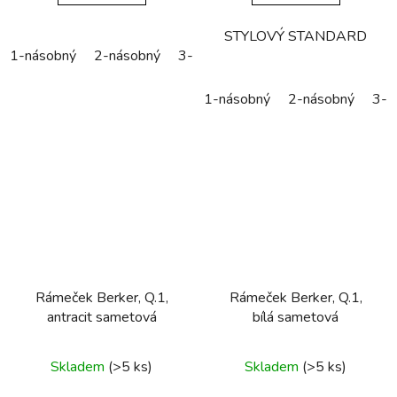
STYLOVÝ STANDARD
1-násobný
2-násobný
3-násobný
4-násobný
5-náso
1-násobný
2-násobný
3-n
Rámeček Berker, Q.1,
Rámeček Berker, Q.1,
antracit sametová
bílá sametová
Skladem
(>5 ks)
Skladem
(>5 ks)