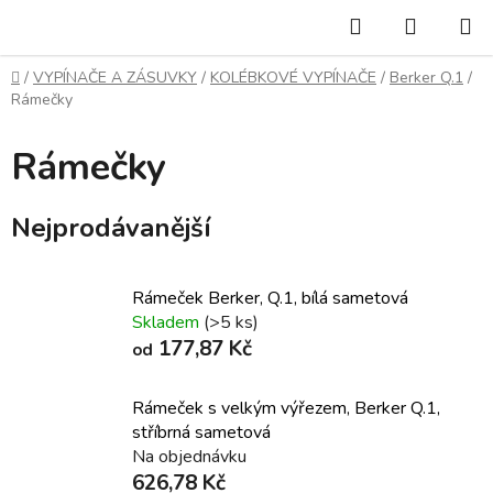
Přejít
Hledat
NÁKUP
na
KOŠÍK
obsah
Domů
/
VYPÍNAČE A ZÁSUVKY
/
KOLÉBKOVÉ VYPÍNAČE
/
Berker Q.1
/
Rámečky
Rámečky
Nejprodávanější
Rámeček Berker, Q.1, bílá sametová
Skladem
(>5 ks)
177,87 Kč
od
Rámeček s velkým výřezem, Berker Q.1,
stříbrná sametová
Na objednávku
626,78 Kč