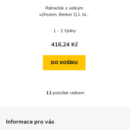
Rámeček s velkým
výřezem, Berker Q.1, bílá
sametová
1 - 2 týdny
416,24 Kč
DO KOŠÍKU
11
položek celkem
O
v
l
Z
á
á
d
Informace pro vás
p
a