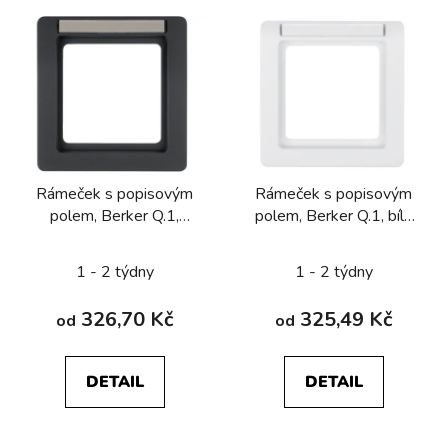
V
ý
p
i
s
p
r
Rámeček s popisovým
Rámeček s popisovým
o
polem, Berker Q.1,
polem, Berker Q.1, bílá
d
antracit sametová
sametová
u
1 - 2 týdny
1 - 2 týdny
k
t
326,70 Kč
325,49 Kč
od
od
ů
DETAIL
DETAIL