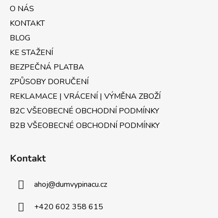
a
c
O NÁS
t
í
KONTAKT
p
í
r
BLOG
v
KE STAŽENÍ
k
BEZPEČNÁ PLATBA
y
v
ZPŮSOBY DORUČENÍ
ý
REKLAMACE | VRÁCENÍ | VÝMĚNA ZBOŽÍ
p
B2C VŠEOBECNÉ OBCHODNÍ PODMÍNKY
i
s
B2B VŠEOBECNÉ OBCHODNÍ PODMÍNKY
u
Kontakt
ahoj
@
dumvypinacu.cz
+420 602 358 615