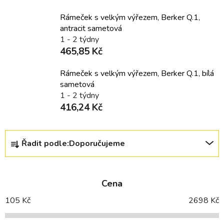
Rámeček s velkým výřezem, Berker Q.1,
antracit sametová
1 - 2 týdny
465,85 Kč
Rámeček s velkým výřezem, Berker Q.1, bílá
sametová
1 - 2 týdny
416,24 Kč
Ř
Řadit podle:
Doporučujeme
a
z
e
Cena
n
í
105
Kč
2698
Kč
p