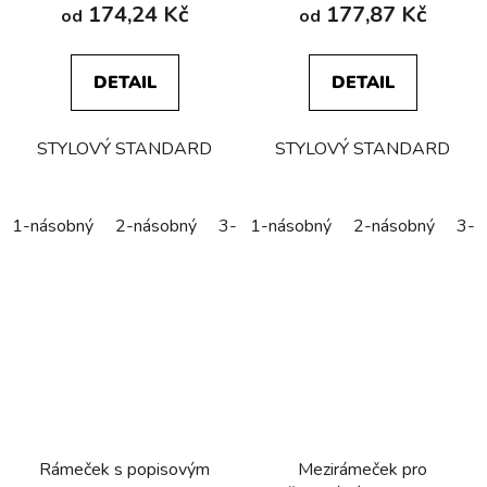
174,24 Kč
177,87 Kč
od
od
DETAIL
DETAIL
STYLOVÝ STANDARD
STYLOVÝ STANDARD
1-násobný
2-násobný
3-násobný
1-násobný
4-násobný
2-násobný
5-náso
3-n
Rámeček s popisovým
Mezirámeček pro