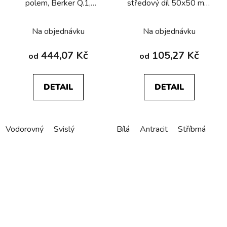
polem, Berker Q.1,
středový díl 50x50 mm
stříbrná sametová
Berker Q.1/Q.3/Q.7/Q.9
Na objednávku
Na objednávku
444,07 Kč
105,27 Kč
od
od
DETAIL
DETAIL
Vodorovný
Svislý
Bílá
Antracit
Stříbrná