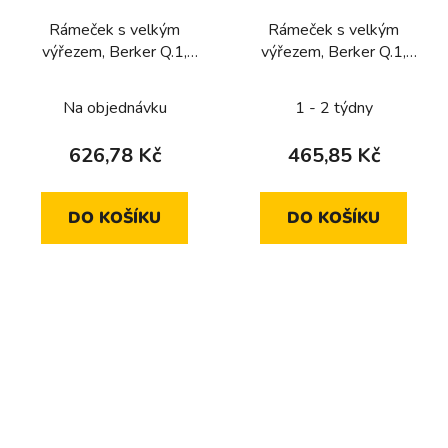
Rámeček s velkým
Rámeček s velkým
výřezem, Berker Q.1,
výřezem, Berker Q.1,
stříbrná sametová
antracit sametová
Na objednávku
1 - 2 týdny
626,78 Kč
465,85 Kč
DO KOŠÍKU
DO KOŠÍKU