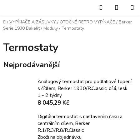
Přejít
Hledat
NÁKUP
na
KOŠÍK
obsah
Domů
/
VYPÍNAČE A ZÁSUVKY
/
OTOČNÉ RETRO VYPÍNAČE
/
Berker
Serie 1930 Bakelit
/
Moduly
/
Termostaty
Termostaty
Nejprodávanější
Analogový termostat pro podlahové topení
s čídlem, Berker 1930/R.Classic, bílá, lesk
1 - 2 týdny
8 045,29 Kč
Digitální termostat s nastavením času a
centrálním dílem, Berker
R.1/R.3/R.8/R.Classic
Zboží na objednávku