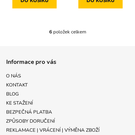
DO KOŠÍKU
DO KOŠÍKU
6
položek celkem
O
v
l
Z
á
á
d
Informace pro vás
p
a
a
c
O NÁS
t
í
KONTAKT
p
í
r
BLOG
v
KE STAŽENÍ
k
BEZPEČNÁ PLATBA
y
v
ZPŮSOBY DORUČENÍ
ý
REKLAMACE | VRÁCENÍ | VÝMĚNA ZBOŽÍ
p