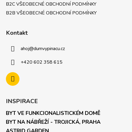
B2C VŠEOBECNÉ OBCHODNÍ PODMÍNKY
i
s
B2B VŠEOBECNÉ OBCHODNÍ PODMÍNKY
u
Kontakt
ahoj
@
dumvypinacu.cz
+420 602 358 615
INSPIRACE
BYT VE FUNKCIONALISTICKÉM DOMĚ
BYT NA NÁBŘEŽÍ - TROJICKÁ, PRAHA
ASTRID GARDEN