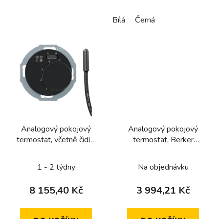
Bílá
Černá
Analogový pokojový
Analogový pokojový
termostat, včetně čidla,
termostat, Berker
Berker 1930/R.Classic,
1930/R.Classic, bílá, lesk
černá, lesk
1 - 2 týdny
Na objednávku
8 155,40 Kč
3 994,21 Kč