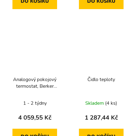
DO KOŠÍKU
DO KOŠÍKU
Analogový pokojový
Čidlo teploty
termostat, Berker
1930/R.Classic, černá,
lesk
1 - 2 týdny
Skladem
(4 ks)
4 059,55 Kč
1 287,44 Kč