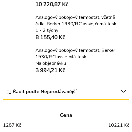
10 220,87 Kč
Analogový pokojový termostat, včetně
čidla, Berker 1930/R.Classic, černá, lesk
1 - 2 týdny
8 155,40 Kč
Analogový pokojový termostat, Berker
1930/R.Classic, bílá, lesk
Na objednávku
3 994,21 Kč
Ř
Řadit podle:
Nejprodávanější
a
z
e
Cena
n
í
1287
Kč
10221
Kč