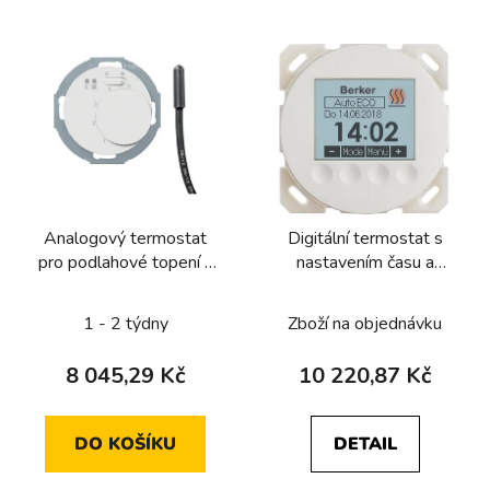
V
ý
p
i
s
p
r
Analogový termostat
Digitální termostat s
o
pro podlahové topení s
nastavením času a
d
čídlem, Berker
centrálním dílem, Berker
u
1930/R.Classic, bílá, lesk
R.1/R.3/R.8/R.Classic
1 - 2 týdny
Zboží na objednávku
k
t
8 045,29 Kč
10 220,87 Kč
ů
DO KOŠÍKU
DETAIL