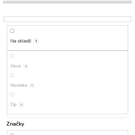
p
r
o
d
u
k
Na skladě
1
t
ů
Akce
0
Novinka
0
Tip
0
Značky