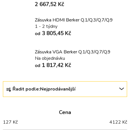
2 667,52 Kč
Zásuvka HDMI Berker Q.1/Q.3/Q.7/Q.9
1 - 2 týdny
3 805,45 Kč
od
Zásuvka VGA Berker Q.1/Q.3/Q.7/Q.9
Na objednávku
1 817,42 Kč
od
Ř
Řadit podle:
Nejprodávanější
a
z
e
Cena
n
í
127
Kč
4122
Kč
p