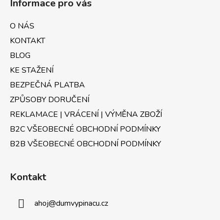
d
Informace pro vás
p
a
a
c
O NÁS
t
í
KONTAKT
p
í
r
BLOG
v
KE STAŽENÍ
k
BEZPEČNÁ PLATBA
y
v
ZPŮSOBY DORUČENÍ
ý
REKLAMACE | VRÁCENÍ | VÝMĚNA ZBOŽÍ
p
B2C VŠEOBECNÉ OBCHODNÍ PODMÍNKY
i
s
B2B VŠEOBECNÉ OBCHODNÍ PODMÍNKY
u
Kontakt
ahoj
@
dumvypinacu.cz