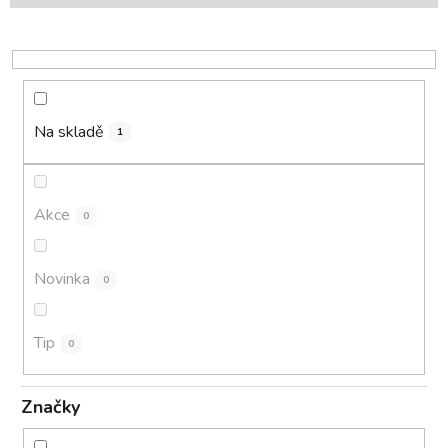
r
o
d
u
k
Na skladě
1
t
ů
Akce
0
Novinka
0
Tip
0
Značky