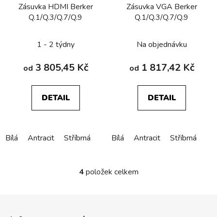
Zásuvka HDMI Berker
Zásuvka VGA Berker
Q.1/Q.3/Q.7/Q.9
Q.1/Q.3/Q.7/Q.9
1 - 2 týdny
Na objednávku
3 805,45 Kč
1 817,42 Kč
od
od
DETAIL
DETAIL
Bílá
Antracit
Stříbrná
Bílá
Antracit
Stříbrná
4
položek celkem
O
v
l
Z
á
á