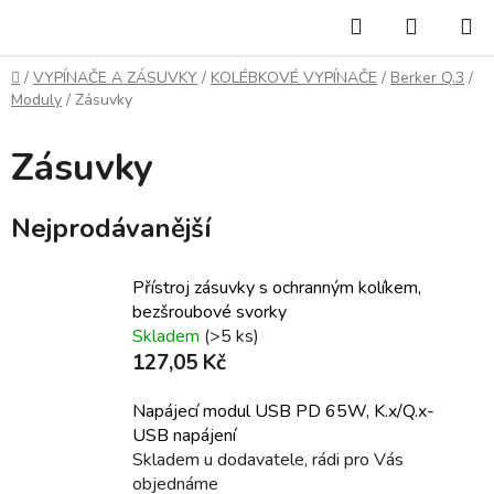
Přejít
Hledat
NÁKUP
na
KOŠÍK
obsah
Domů
/
VYPÍNAČE A ZÁSUVKY
/
KOLÉBKOVÉ VYPÍNAČE
/
Berker Q.3
/
Moduly
/
Zásuvky
Zásuvky
Nejprodávanější
Přístroj zásuvky s ochranným kolíkem,
bezšroubové svorky
Skladem
(>5 ks)
127,05 Kč
Napájecí modul USB PD 65W, K.x/Q.x-
USB napájení
Skladem u dodavatele, rádi pro Vás
objednáme