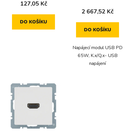
produktu
127,05 Kč
ů
je
2 667,52 Kč
5,0
DO KOŠÍKU
z
DO KOŠÍKU
5
hvězdiček.
Napájecí modul USB PD
65W, K.x/Q.x- USB
napájení