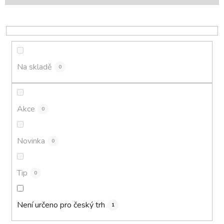
p
r
o
d
u
k
Na skladě
0
t
ů
Akce
0
Novinka
0
Tip
0
Není určeno pro český trh
1