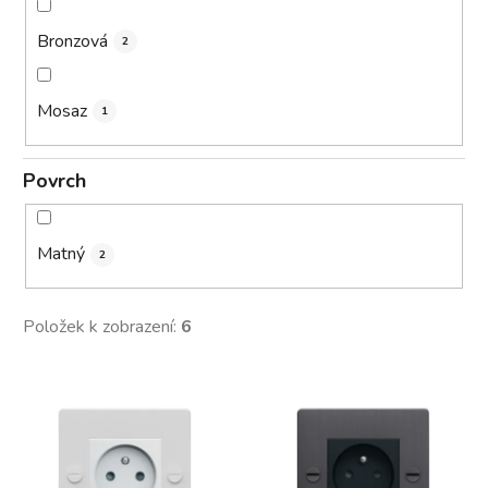
Bronzová
2
Mosaz
1
Povrch
Matný
2
Položek k zobrazení:
6
V
ý
p
i