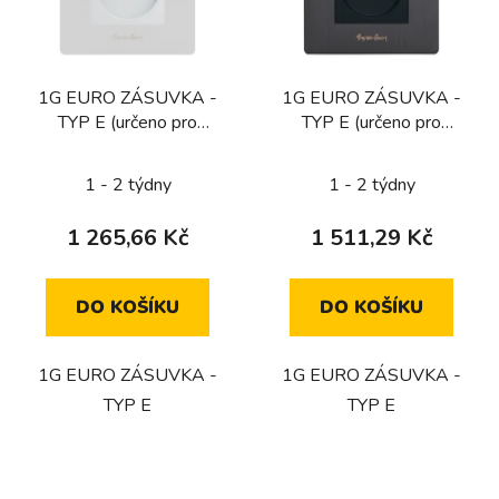
s
p
r
1G EURO ZÁSUVKA -
1G EURO ZÁSUVKA -
o
TYP E (určeno pro
TYP E (určeno pro
d
CZ/FR/BE) / BÍLÁ
CZ/FR/BE) / KOUŘOVÝ
u
BRONZ
1 - 2 týdny
1 - 2 týdny
k
t
1 265,66 Kč
1 511,29 Kč
ů
DO KOŠÍKU
DO KOŠÍKU
1G EURO ZÁSUVKA -
1G EURO ZÁSUVKA -
TYP E
TYP E