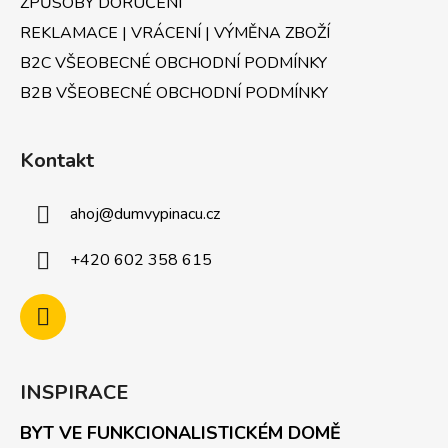
v
ZPŮSOBY DORUČENÍ
ý
REKLAMACE | VRÁCENÍ | VÝMĚNA ZBOŽÍ
p
B2C VŠEOBECNÉ OBCHODNÍ PODMÍNKY
i
s
B2B VŠEOBECNÉ OBCHODNÍ PODMÍNKY
u
Kontakt
ahoj
@
dumvypinacu.cz
+420 602 358 615
INSPIRACE
BYT VE FUNKCIONALISTICKÉM DOMĚ