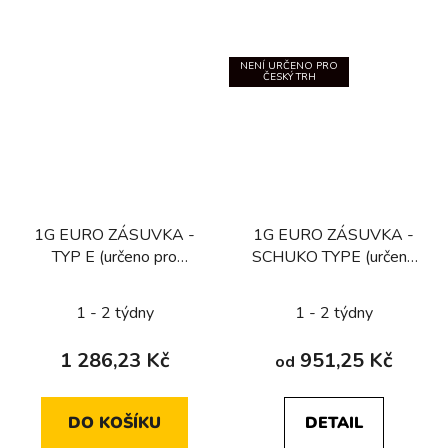
NENÍ URČENO PRO
ČESKÝ TRH
1G EURO ZÁSUVKA -
1G EURO ZÁSUVKA -
TYP E (určeno pro
SCHUKO TYPE (určeno
CZ/FR/BE) / ČERNÁ
pouze pro německý trh)
1 - 2 týdny
1 - 2 týdny
1 286,23 Kč
951,25 Kč
od
DO KOŠÍKU
DETAIL