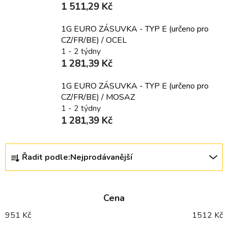
1 511,29 Kč
1G EURO ZÁSUVKA - TYP E (určeno pro
CZ/FR/BE) / OCEL
1 - 2 týdny
1 281,39 Kč
1G EURO ZÁSUVKA - TYP E (určeno pro
CZ/FR/BE) / MOSAZ
1 - 2 týdny
1 281,39 Kč
Ř
Řadit podle:
Nejprodávanější
a
z
e
Cena
n
í
951
Kč
1512
Kč