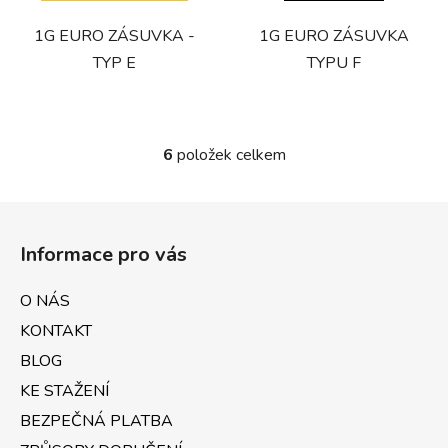
1G EURO ZÁSUVKA -
1G EURO ZÁSUVKA
TYP E
TYPU F
6
položek celkem
O
v
l
Z
á
á
d
Informace pro vás
p
a
a
c
O NÁS
t
í
KONTAKT
p
í
r
BLOG
v
KE STAŽENÍ
k
BEZPEČNÁ PLATBA
y