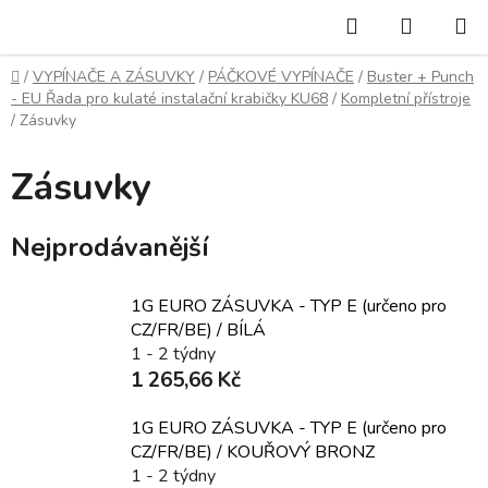
Přejít
Hledat
NÁKUP
na
KOŠÍK
obsah
Domů
/
VYPÍNAČE A ZÁSUVKY
/
PÁČKOVÉ VYPÍNAČE
/
Buster + Punch
- EU Řada pro kulaté instalační krabičky KU68
/
Kompletní přístroje
/
Zásuvky
Zásuvky
Nejprodávanější
1G EURO ZÁSUVKA - TYP E (určeno pro
CZ/FR/BE) / BÍLÁ
1 - 2 týdny
1 265,66 Kč
1G EURO ZÁSUVKA - TYP E (určeno pro
CZ/FR/BE) / KOUŘOVÝ BRONZ
1 - 2 týdny