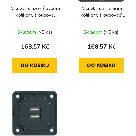
r
Zásuvka s uzemňovacím
Zásuvka se zemícím
o
kolíkem, šroubové
kolíkem, šroubovací
d
svorky, modulové vložky
svorky, modulární vložky
u
Berker Integro, polární
Berker Integro,
Skladem
(>5 ks)
Skladem
(>5 ks)
k
bílá
antracitová
t
168,57 Kč
168,57 Kč
ů
DO KOŠÍKU
DO KOŠÍKU