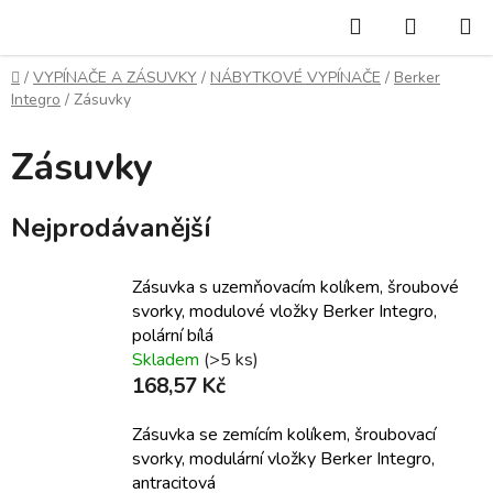
Přejít
Hledat
NÁKUP
na
KOŠÍK
obsah
Domů
/
VYPÍNAČE A ZÁSUVKY
/
NÁBYTKOVÉ VYPÍNAČE
/
Berker
Integro
/
Zásuvky
Zásuvky
Nejprodávanější
Zásuvka s uzemňovacím kolíkem, šroubové
svorky, modulové vložky Berker Integro,
polární bílá
Skladem
(>5 ks)
168,57 Kč
Zásuvka se zemícím kolíkem, šroubovací
svorky, modulární vložky Berker Integro,
antracitová