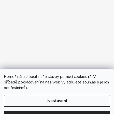
Pomož nám zlepšit naše služby pomocí cookies🍪. V
Partner Showroom MONOBRAND
případě pokračování na náš web vyjadřujete souhlas s jejich
Partner Eshop Monobrand.online
používáním👍.
Nastavení
Vytvořil Shoptet