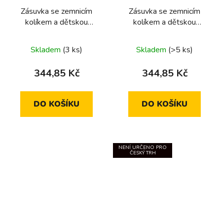
Zásuvka se zemnicím
Zásuvka se zemnicím
kolíkem a dětskou
kolíkem a dětskou
pojistkou, 16 A, 250 V~,
pojistkou, 16 A, 250 V~,
šroub. svorky, Integro
šroub. svorky, Integro
Skladem
(3 ks)
Skladem
(>5 ks)
přístroje, antracit, mat
přístroje, bílá, mat
344,85 Kč
344,85 Kč
DO KOŠÍKU
DO KOŠÍKU
NENÍ URČENO PRO
ČESKÝ TRH