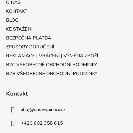
c
O NÁS
t
í
KONTAKT
p
í
r
BLOG
v
KE STAŽENÍ
k
BEZPEČNÁ PLATBA
y
v
ZPŮSOBY DORUČENÍ
ý
REKLAMACE | VRÁCENÍ | VÝMĚNA ZBOŽÍ
p
B2C VŠEOBECNÉ OBCHODNÍ PODMÍNKY
i
s
B2B VŠEOBECNÉ OBCHODNÍ PODMÍNKY
u
Kontakt
ahoj
@
dumvypinacu.cz
+420 602 358 615