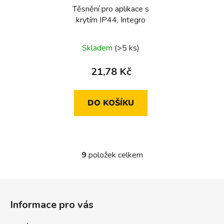
Těsnění pro aplikace s
krytím IP44, Integro
Skladem
(>5 ks)
21,78 Kč
DO KOŠÍKU
9
položek celkem
O
v
l
Z
á
á
d
Informace pro vás
p
a
a