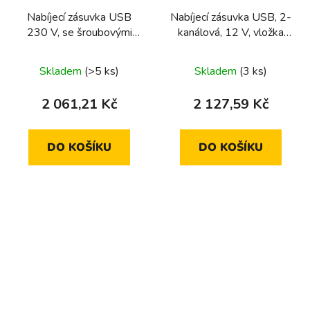
Nabíjecí zásuvka USB
Nabíjecí zásuvka USB, 2-
230 V, se šroubovými
kanálová, 12 V, vložka
svorkami, vložky modulu
modulu Berker Integro,
Berker Integro,
polární bílá lesklá
Skladem
(>5 ks)
Skladem
(3 ks)
antracitově matná
2 061,21 Kč
2 127,59 Kč
DO KOŠÍKU
DO KOŠÍKU