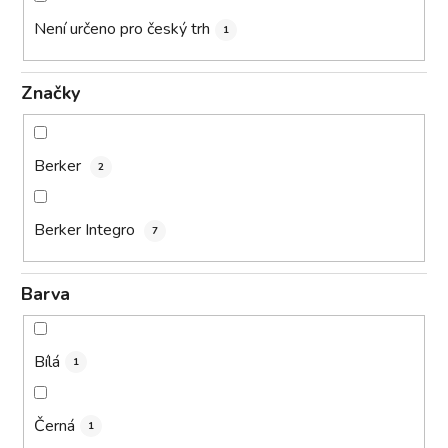
Není určeno pro český trh
1
Značky
Berker
2
Berker Integro
7
Barva
Bílá
1
Černá
1