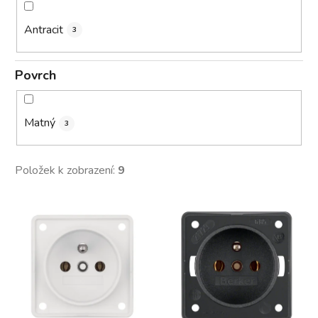
Antracit
3
Povrch
Matný
3
Položek k zobrazení:
9
V
ý
p
i
s
p