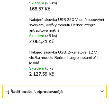
Skladem
(>5 ks)
168,57 Kč
Nabíjecí zásuvka USB 230 V, se šroubovými
svorkami, vložky modulu Berker Integro,
antracitově matná
Skladem
(>5 ks)
2 061,21 Kč
Nabíjecí zásuvka USB, 2-kanálová, 12 V,
vložka modulu Berker Integro, polární bílá
lesklá
Skladem
(3 ks)
2 127,59 Kč
Ř
Řadit podle:
Nejprodávanější
a
z
e