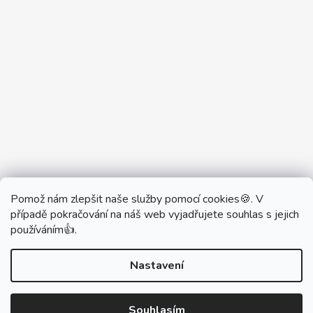
Pomož nám zlepšit naše služby pomocí cookies🍪. V
Partner Showroom MONOBRAND
případě pokračování na náš web vyjadřujete souhlas s jejich
Partner Eshop Monobrand.online
používáním👍.
Nastavení
Vytvořil Shoptet
Souhlasím