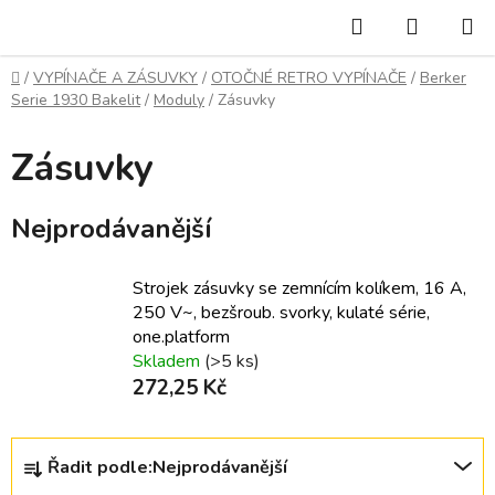
Přejít
Hledat
NÁKUP
na
KOŠÍK
obsah
Domů
/
VYPÍNAČE A ZÁSUVKY
/
OTOČNÉ RETRO VYPÍNAČE
/
Berker
Serie 1930 Bakelit
/
Moduly
/
Zásuvky
Zásuvky
Nejprodávanější
Strojek zásuvky se zemnícím kolíkem, 16 A,
250 V~, bezšroub. svorky, kulaté série,
one.platform
Skladem
(>5 ks)
272,25 Kč
Ř
Řadit podle:
Nejprodávanější
a