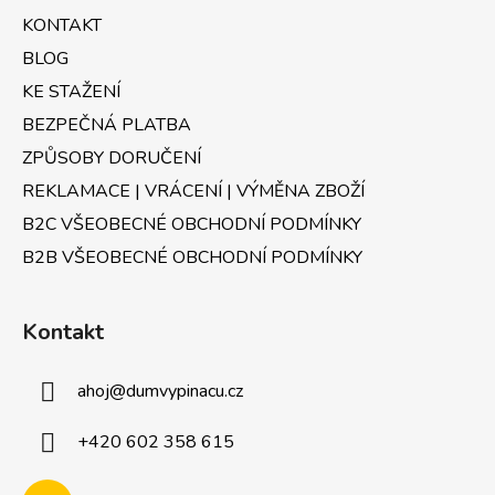
t
í
KONTAKT
p
í
r
BLOG
v
KE STAŽENÍ
k
BEZPEČNÁ PLATBA
y
v
ZPŮSOBY DORUČENÍ
ý
REKLAMACE | VRÁCENÍ | VÝMĚNA ZBOŽÍ
p
B2C VŠEOBECNÉ OBCHODNÍ PODMÍNKY
i
s
B2B VŠEOBECNÉ OBCHODNÍ PODMÍNKY
u
Kontakt
ahoj
@
dumvypinacu.cz
+420 602 358 615