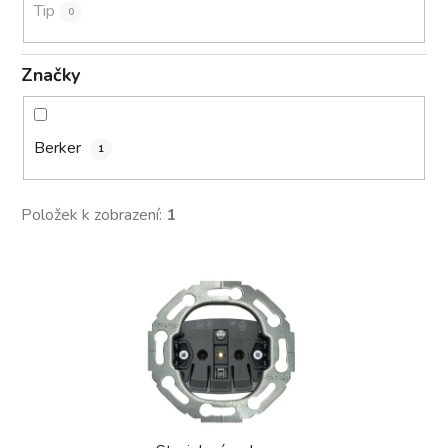
Tip
0
Značky
Berker
1
Položek k zobrazení:
1
V
ý
p
i
s
p
r