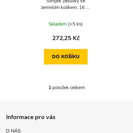
Strojek zásuvky se
o
zemnícím kolíkem, 16 A,
d
250 V~, bezšroub.
u
svorky, kulaté série,
Skladem
(>5 ks)
k
one.platform
t
272,25 Kč
ů
DO KOŠÍKU
1
položek celkem
O
v
l
Z
á
á
d
Informace pro vás
p
a
a
c
O NÁS