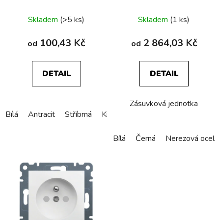
ochrannou proti dotyku,
u
Berker S.1/B.x
Skladem
(>5 ks)
Skladem
(1 ks)
k
t
100,43 Kč
2 864,03 Kč
od
od
ů
DETAIL
DETAIL
Zásuvková jednotka
Bílá
Antracit
Stříbrná
Krémová
Bílá
Černá
Nerezová ocel