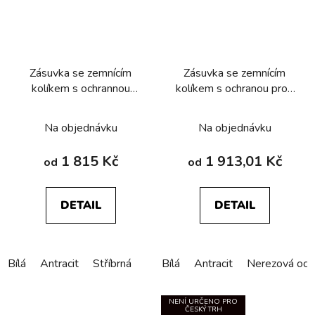
Zásuvka se zemnícím
Zásuvka se zemnícím
kolíkem s ochrannou
kolíkem s ochranou proti
proti dotyku a svodiče
dotyku a svodičem
přepětí T3, Berker Q.x
přepětí T3, Berker
Na objednávku
Na objednávku
K.1/K.5
1 815 Kč
1 913,01 Kč
od
od
DETAIL
DETAIL
Bílá
Antracit
Stříbrná
Bílá
Antracit
Nerezová oce
NENÍ URČENO PRO
ČESKÝ TRH