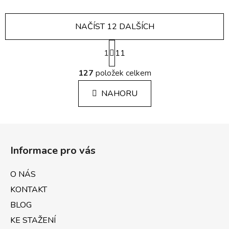
NAČÍST 12 DALŠÍCH
S
1
t
11
r
O
á
127
položek celkem
v
n
l
k
NAHORU
á
o
d
v
a
á
Z
c
n
á
í
í
Informace pro vás
p
p
r
a
O NÁS
v
t
k
KONTAKT
í
y
BLOG
v
KE STAŽENÍ
ý