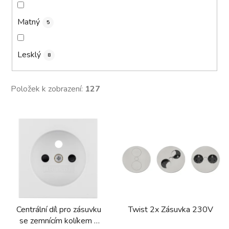
Matný
5
Lesklý
8
Položek k zobrazení:
127
V
ý
p
i
s
p
r
Centrální díl pro zásuvku
Twist 2x Zásuvka 230V
o
se zemnícím kolíkem s
d