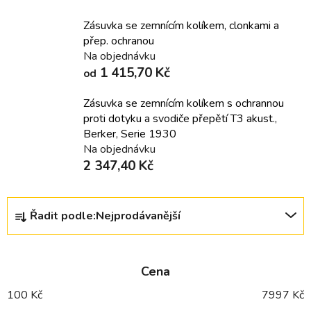
Zásuvka se zemnícím kolíkem, clonkami a
přep. ochranou
Na objednávku
1 415,70 Kč
od
Zásuvka se zemnícím kolíkem s ochrannou
proti dotyku a svodiče přepětí T3 akust.,
Berker, Serie 1930
Na objednávku
2 347,40 Kč
Ř
Řadit podle:
Nejprodávanější
a
z
e
Cena
n
í
100
Kč
7997
Kč