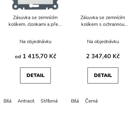
Zásuvka se zemnícím
Zásuvka se zemnícím
kolíkem, clonkami a přep.
kolíkem s ochrannou
ochranou
proti dotyku a svodiče
přepětí T3 akust.,
Na objednávku
Na objednávku
Berker, Serie 1930
1 415,70 Kč
2 347,40 Kč
od
DETAIL
DETAIL
Bílá
Antracit
Stříbrná
Bílá
Černá