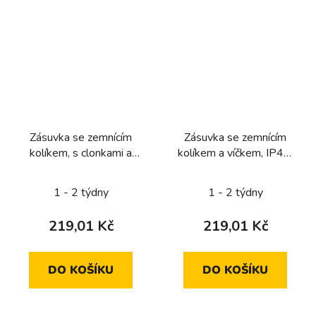
Zásuvka se zemnícím
Zásuvka se zemnícím
kolíkem, s clonkami a
kolíkem a víčkem, IP44,
víčkem, IP44, Lumina,
Lumina, stříbrná mat
stříbrná mat
1 - 2 týdny
1 - 2 týdny
219,01 Kč
219,01 Kč
DO KOŠÍKU
DO KOŠÍKU