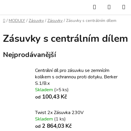
Přejít
Hledat
NÁKUP
na
KOŠÍK
obsah
Domů
/
MODULY
/
Zásuvky
/
Zásuvky
/
Zásuvky s centrálním dílem
Zásuvky s centrálním dílem
Nejprodávanější
Centrální díl pro zásuvku se zemnícím
kolíkem s ochrannou proti dotyku, Berker
S.1/B.x
Skladem
(>5 ks)
100,43 Kč
od
Twist 2x Zásuvka 230V
Skladem
(1 ks)
2 864,03 Kč
od