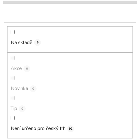
p
r
o
d
u
k
Na skladě
9
t
ů
Akce
0
Novinka
0
Tip
0
Není určeno pro český trh
92