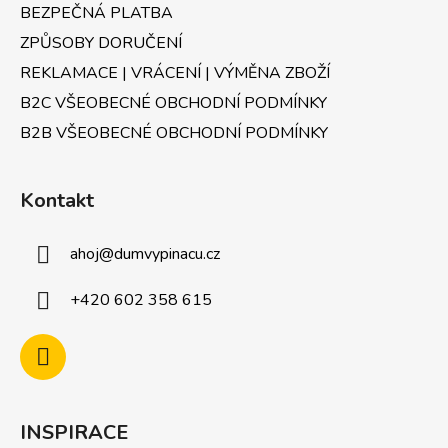
p
BEZPEČNÁ PLATBA
i
ZPŮSOBY DORUČENÍ
s
u
REKLAMACE | VRÁCENÍ | VÝMĚNA ZBOŽÍ
B2C VŠEOBECNÉ OBCHODNÍ PODMÍNKY
B2B VŠEOBECNÉ OBCHODNÍ PODMÍNKY
Kontakt
ahoj
@
dumvypinacu.cz
+420 602 358 615
INSPIRACE