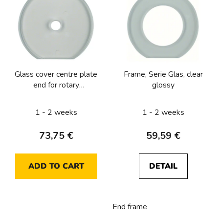
i
s
t
o
f
p
Glass cover centre plate
Frame, Serie Glas, clear
r
end for rotary
glossy
o
switch/spring-return
d
push-button, serie Glas,
1 - 2 weeks
1 - 2 weeks
u
clear glossy
c
73,75 €
59,59 €
t
s
ADD TO CART
DETAIL
End frame