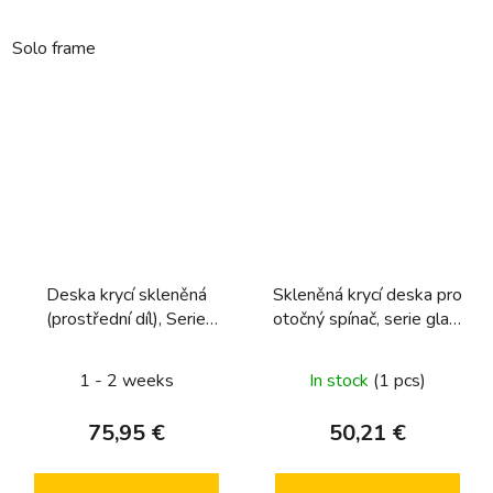
Solo frame
Deska krycí skleněná
Skleněná krycí deska pro
(prostřední díl), Serie
otočný spínač, serie glas,
Glas, sklo, bílá
sklo čirá
1 - 2 weeks
In stock
(1 pcs)
75,95 €
50,21 €