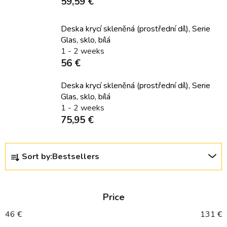
59,59 €
Deska krycí skleněná (prostřední díl), Serie
Glas, sklo, bílá
1 - 2 weeks
56 €
Deska krycí skleněná (prostřední díl), Serie
Glas, sklo, bílá
1 - 2 weeks
75,95 €
P
Sort by:
Bestsellers
r
o
d
Price
u
c
46
€
131
€