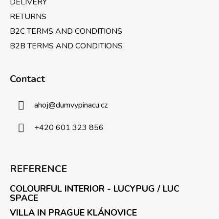
l
DELIVERY
s
RETURNS
B2C TERMS AND CONDITIONS
B2B TERMS AND CONDITIONS
Contact
ahoj
@
dumvypinacu.cz
+420 601 323 856
REFERENCE
COLOURFUL INTERIOR - LUCYPUG / LUC
SPACE
VILLA IN PRAGUE KLÁNOVICE