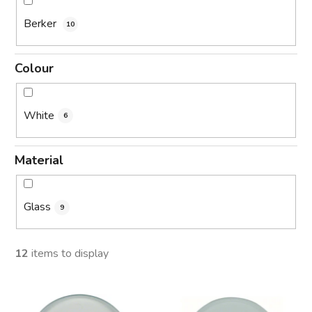
Berker
10
Colour
White
6
Material
Glass
9
12
items to display
L