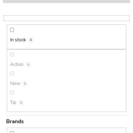
t
s
o
r
t
i
In stock
1
n
g
Action
0
New
0
Tip
0
Brands