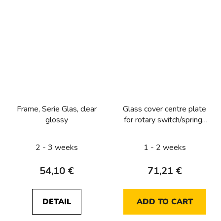
Frame, Serie Glas, clear
Glass cover centre plate
glossy
for rotary switch/spring-
return push-button, serie
Glas, clear glossy
2 - 3 weeks
1 - 2 weeks
54,10 €
71,21 €
DETAIL
ADD TO CART