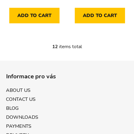
ADD TO CART
ADD TO CART
12
items total
L
i
s
F
t
o
i
Informace pro vás
o
n
t
g
ABOUT US
e
c
CONTACT US
o
r
n
BLOG
t
DOWNLOADS
r
PAYMENTS
o