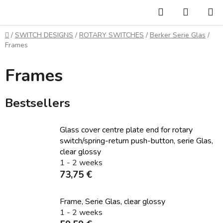
Skip
Search
SHOPP
to
CART
content
Home
/
SWITCH DESIGNS
/
ROTARY SWITCHES
/
Berker Serie Glas
/
Frames
Frames
Bestsellers
Glass cover centre plate end for rotary
switch/spring-return push-button, serie Glas,
clear glossy
1 - 2 weeks
73,75 €
Frame, Serie Glas, clear glossy
1 - 2 weeks