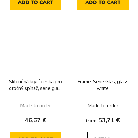
ADD TO CART
ADD TO CART
Skleněná krycí deska pro
Frame, Serie Glas, glass
otočný spínač, serie glas,
white
sklo čirá
Made to order
Made to order
46,67 €
53,71 €
from