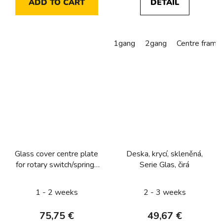
ADD TO CART
DETAIL
1gang
2gang
Centre frame
Glass cover centre plate
Deska, krycí, skleněná,
for rotary switch/spring-
Serie Glas, čirá
return push-button, serie
Glas, clear glossy
1 - 2 weeks
2 - 3 weeks
75,75 €
49,67 €