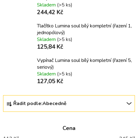
Skladem
(>5 ks)
244,42 Kč
Tlačítko Lumina soul bílý kompletní (řazení 1,
jednopólový)
Skladem
(>5 ks)
125,84 Kč
Vypínač Lumina soul bílý kompletní (řazení 5,
seriový)
Skladem
(>5 ks)
127,05 Kč
Ř
Řadit podle:
Abecedně
a
z
e
Cena
n