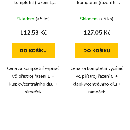
kompletní (řazení 1,
kompletní (řazení 5,
jednopólový)
seriový)
Skladem
(>5 ks)
Skladem
(>5 ks)
112,53 Kč
127,05 Kč
DO KOŠÍKU
DO KOŠÍKU
Cena za kompletní vypínač
Cena za kompletní vypínač
vč. přístroj řazení 1 +
vč. přístroj řazení 5 +
klapky/centrálního dílu +
klapky/centrálního dílu +
rámeček
rámeček