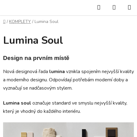
Přejít
Hledat
NÁKUP
na
KOŠÍK
obsah
Domů
/
KOMPLETY
/
Lumina Soul
Lumina Soul
Design na prvním místě
Nová designová řada
lumina
vznikla spojením nejvyšší kvality
a moderního designu. Odpovídají potřebám moderní doby a
vyznačují se nadčasovým stylem.
Lumina soul
označuje standard ve smyslu nejvyšší kvality,
který je vhodný do každého interiéru.