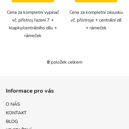
Cena za kompletní vypínač
Cena za kompletní zásuvku
vč. přístroj řazení 7 +
vč. přístroje + centrální díl
klapky/centrálního dílu +
+ rámeček
rámeček
8
položek celkem
O
v
l
Z
á
á
d
Informace pro vás
p
a
a
c
O NÁS
t
í
KONTAKT
p
í
r
BLOG
v