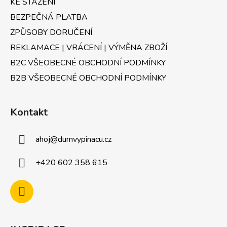
KE STAŽENÍ
k
BEZPEČNÁ PLATBA
y
v
ZPŮSOBY DORUČENÍ
ý
REKLAMACE | VRÁCENÍ | VÝMĚNA ZBOŽÍ
p
B2C VŠEOBECNÉ OBCHODNÍ PODMÍNKY
i
s
B2B VŠEOBECNÉ OBCHODNÍ PODMÍNKY
u
Kontakt
ahoj
@
dumvypinacu.cz
+420 602 358 615