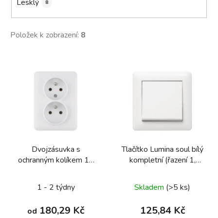
Lesklý
8
Položek k zobrazení:
8
V
ý
p
i
s
p
r
Dvojzásuvka s
Tlačítko Lumina soul bílý
o
ochranným kolíkem 16
kompletní (řazení 1,
d
A/250 V~, Lumina soul,
jednopólový)
u
kompletní
1 - 2 týdny
Skladem
(>5 ks)
k
t
180,29 Kč
125,84 Kč
od
ů