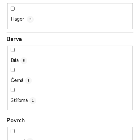
Hager
8
Barva
Bílá
8
Černá
1
Stříbrná
1
Povrch