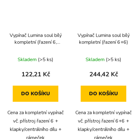
Vypínač Lumina soul bílý
Vypínač Lumina soul bílý
kompletní (řazení 6,
kompletní (řazení 6+6)
jednopólový)
Skladem
(>5 ks)
Skladem
(>5 ks)
122,21 Kč
244,42 Kč
DO KOŠÍKU
DO KOŠÍKU
Cena za kompletní vypínač
Cena za kompletní vypínač
vč. přístroj řazení 6 +
vč. přístroj řazení 6+6 +
klapky/centrálního dílu +
klapky/centrálního dílu +
rámeček
rámeček