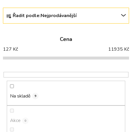
Ř
Řadit podle:
Nejprodávanější
a
z
e
Cena
n
í
127
Kč
11935
Kč
p
r
o
d
u
k
Na skladě
9
t
ů
Akce
0