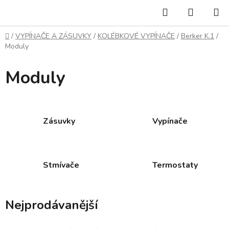
Přejít
Hledat
NÁKUP
na
KOŠÍK
obsah
Domů
/
VYPÍNAČE A ZÁSUVKY
/
KOLÉBKOVÉ VYPÍNAČE
/
Berker K.1
/
Moduly
Moduly
Zásuvky
Vypínače
Stmívače
Termostaty
Nejprodávanější