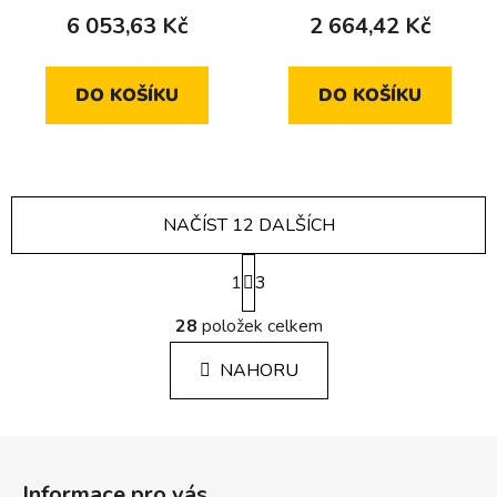
6 053,63 Kč
2 664,42 Kč
DO KOŠÍKU
DO KOŠÍKU
NAČÍST 12 DALŠÍCH
S
1
t
3
r
O
á
28
položek celkem
v
n
l
k
NAHORU
á
o
d
v
a
á
Z
c
n
á
í
í
Informace pro vás