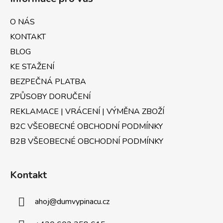
p
p
r
a
O NÁS
v
t
k
KONTAKT
í
y
BLOG
v
KE STAŽENÍ
ý
p
BEZPEČNÁ PLATBA
i
ZPŮSOBY DORUČENÍ
s
u
REKLAMACE | VRÁCENÍ | VÝMĚNA ZBOŽÍ
B2C VŠEOBECNÉ OBCHODNÍ PODMÍNKY
B2B VŠEOBECNÉ OBCHODNÍ PODMÍNKY
Kontakt
ahoj
@
dumvypinacu.cz