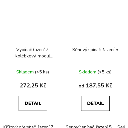
Vypínač řazení 7,
Sériový spínač, řazení 5
kolébkový, modul
přístroje
Skladem
(>5 ks)
Skladem
(>5 ks)
272,25 Kč
187,55 Kč
od
DETAIL
DETAIL
Křížový přepínač, řazení 7
Seriový spínač, řazení 5
Serio