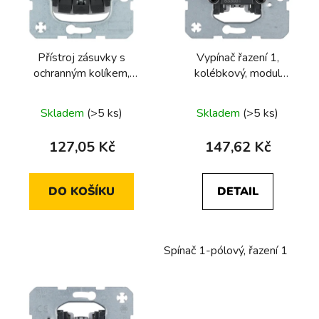
s
p
r
Přístroj zásuvky s
Vypínač řazení 1,
o
ochranným kolíkem,
kolébkový, modul
d
bezšroubové svorky
přístroje
u
Průměrné
Skladem
(>5 ks)
Skladem
(>5 ks)
k
hodnocení
t
produktu
127,05 Kč
147,62 Kč
ů
je
5,0
DO KOŠÍKU
DETAIL
z
5
hvězdiček.
Spínač 1-pólový, řazení 1