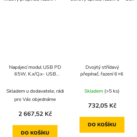
Napájecí modul USB PD
Dvojitý střídavý
65W, K.x/Q.x- USB
přepínač, řazení 6+6
napájení
Skladem u dodavatele, rádi
Skladem
(>5 ks)
pro Vás objednáme
732,05 Kč
2 667,52 Kč
DO KOŠÍKU
DO KOŠÍKU