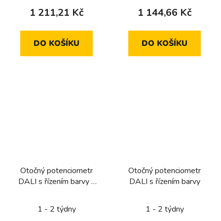
1 211,21 Kč
1 144,66 Kč
DO KOŠÍKU
DO KOŠÍKU
Otočný potenciometr
Otočný potenciometr
DALI s řízením barvy a
DALI s řízením barvy
integrovaným síťovým
napájecím zdrojem
1 - 2 týdny
1 - 2 týdny