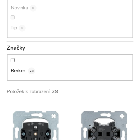
Novinka
0
Tip
0
Značky
Berker
28
Položek k zobrazení:
28
V
ý
p
i