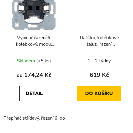
Vypínač řazení 6,
Tlačítko, kolébkové
kolébkový, modul
žaluz., řazení
přístroje
1/0+1/0+1/0+1/0, 10
A, 250 V~, 4x NO pro
Skladem
(>5 ks)
1 - 2 týdny
2x žaluzie,
174,24 Kč
619 Kč
od
DETAIL
DO KOŠÍKU
Přepínač střídavý, řezení 6, do dutých stěn
Přepínač střídavý,