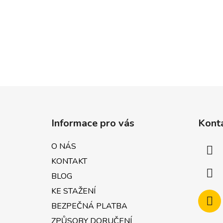
Z
á
Informace pro vás
Kont
p
a
O NÁS
t
KONTAKT
í
BLOG
KE STAŽENÍ
BEZPEČNÁ PLATBA
ZPŮSOBY DORUČENÍ