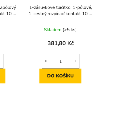
 2pólový,
1-zásuvkové tlačítko, 1-pólové,
akt 10 A
1-cestný rozpínací kontakt 10 A
250 V ~1-zásuvkové tlačítko, 1-
pólové, 1-cestný rozpínací
Skladem
(>5 ks)
kontakt 10 A 250 V ~
381,80 Kč
DO KOŠÍKU