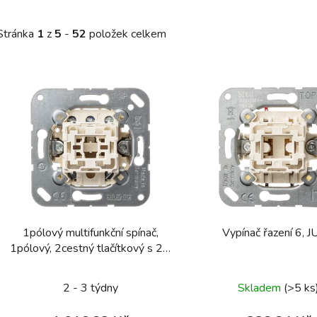
Stránka
1
z
5
-
52
položek celkem
V
ý
p
s
p
r
o
d
1pólový multifunkční spínač,
Vypínač řazení 6, 
u
1pólový, 2cestný tlačítkový s 2 x
k
2 rozpínacími kontakty, kolébkový
t
v neutrální poloze 10 A 250 V ~
2 - 3 týdny
Skladem
(>5 ks
ů