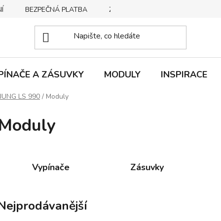
Í
BEZPEČNÁ PLATBA
ZPŮSOBY DORUČENÍ
REKLA
PÍNAČE A ZÁSUVKY
MODULY
INSPIRACE
JUNG LS 990
/
Moduly
Moduly
Vypínače
Zásuvky
Nejprodávanější