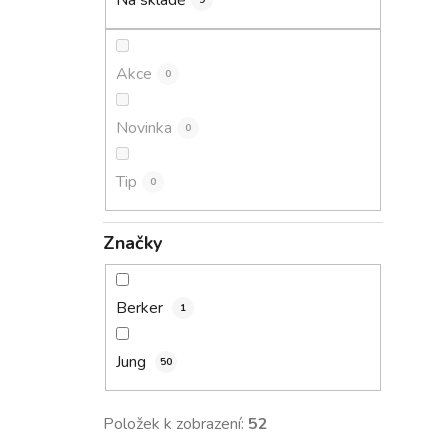
Na skladě
9
p
a
n
Akce
0
e
l
Novinka
0
Tip
0
Značky
Berker
1
Jung
50
Položek k zobrazení:
52