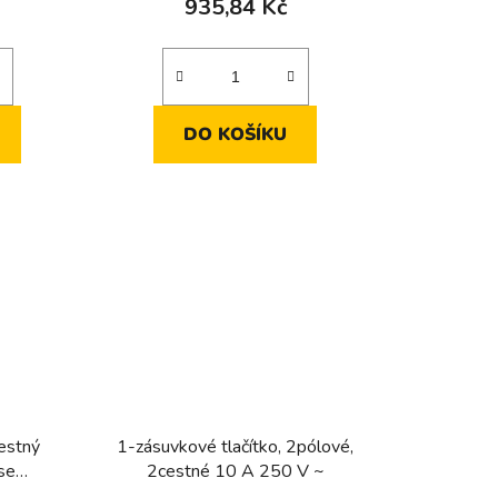
935,84 Kč
DO KOŠÍKU
cestný
1-zásuvkové tlačítko, 2pólové,
 se
2cestné 10 A 250 V ~
ty pro