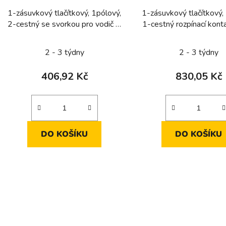
1-zásuvkový tlačítkový, 1pólový,
1-zásuvkový tlačítkový,
2-cestný se svorkou pro vodič N
1-cestný rozpínací kont
10 A 250 V ~
250 V ~
2 - 3 týdny
2 - 3 týdny
406,92 Kč
830,05 Kč
DO KOŠÍKU
DO KOŠÍKU