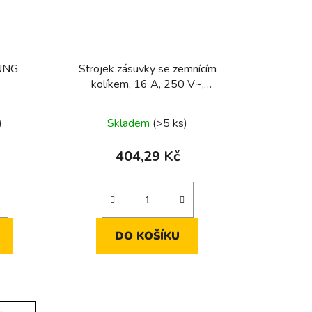
JUNG
Strojek zásuvky se zemnícím
kolíkem, 16 A, 250 V~,
francouzký/belgický systém s
bezšroubovými svorkami
)
Skladem
(>5 ks)
404,29 Kč
DO KOŠÍKU