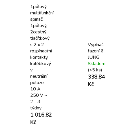
1pólový
multifunkční
spínač,
1pólový,
2cestný
tlačítkový
s 2 x 2
Vypínač
rozpínacími
řazení 6,
kontakty,
JUNG
kolébkový
Skladem
v
(>5 ks)
neutrální
338,84
poloze
Kč
10 A
250 V ~
2 - 3
týdny
1 016,82
Kč