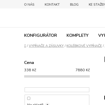
Přejít
O NÁS
KONTAKT
BLOG
KE STAŽEN
na
obsah
KONFIGURÁTOR
KOMPLETY
VY
Domů
/
VYPÍNAČE A ZÁSUVKY
/
KOLÉBKOVÉ VYPÍNAČE
/
P
o
Cena
s
338
Kč
7880
Kč
t
r
a
n
n
í