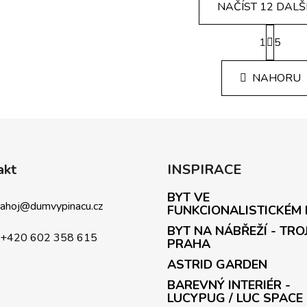
NAČÍST 12 DALŠ
S
1
t
5
O
r
v
á
l
NAHORU
n
á
k
d
o
v
a
á
c
n
í
í
p
akt
INSPIRACE
r
BYT VE
v
ahoj
@
dumvypinacu.cz
FUNKCIONALISTICKÉM
k
y
BYT NA NÁBŘEŽÍ - TRO
+420 602 358 615
v
PRAHA
ý
ASTRID GARDEN
p
BAREVNÝ INTERIÉR -
i
LUCYPUG / LUC SPACE
s