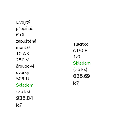
Dvojitý
přepínač
6+6,
zapuštěná
Tlačítko
montáž,
č.1/0 +
10 AX
1/0
250 V,
Skladem
šroubové
(>5 ks)
svorky
635,69
509 U
Kč
Skladem
(>5 ks)
935,84
Kč