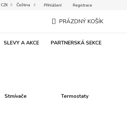
CZK
Čeština
Přihlášení
Registrace
MACE | VRÁCENÍ | VÝMĚNA ZBOŽÍ
B2C VŠEOBECNÉ OBCHODNÍ
PRÁZDNÝ KOŠÍK
NÁKUPNÍ
KOŠÍK
SLEVY A AKCE
PARTNERSKÁ SEKCE
Znač
Stmívače
Termostaty