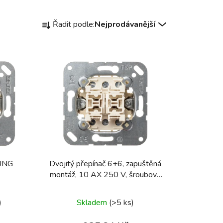
Ř
Řadit podle:
Nejprodávanější
a
z
e
n
í
p
r
o
d
u
k
JUNG
Dvojitý přepínač 6+6, zapuštěná
t
montáž, 10 AX 250 V, šroubové
ů
svorky 509 U
)
Skladem
(>5 ks)