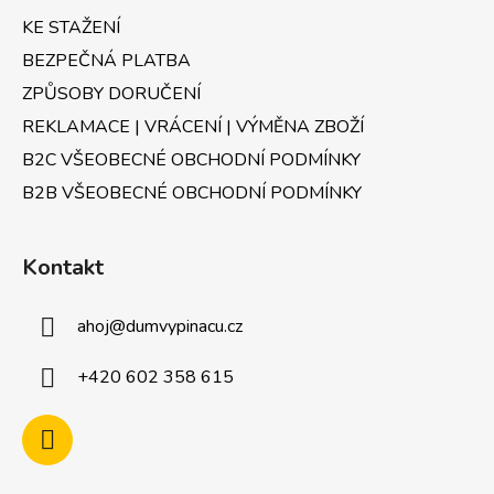
KE STAŽENÍ
BEZPEČNÁ PLATBA
ZPŮSOBY DORUČENÍ
REKLAMACE | VRÁCENÍ | VÝMĚNA ZBOŽÍ
B2C VŠEOBECNÉ OBCHODNÍ PODMÍNKY
B2B VŠEOBECNÉ OBCHODNÍ PODMÍNKY
Kontakt
ahoj
@
dumvypinacu.cz
+420 602 358 615