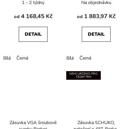
1 - 2 týdny
Na objednávku
4 168,45 Kč
1 883,97 Kč
od
od
DETAIL
DETAIL
Bílá
Černá
Bílá
Černá
NENÍ URČENO PRO
ČESKÝ TRH
Zásuvka VGA­ šroubové
Zásuvka SCHUKO,
svorky Berker
natočení o 45°, Berker