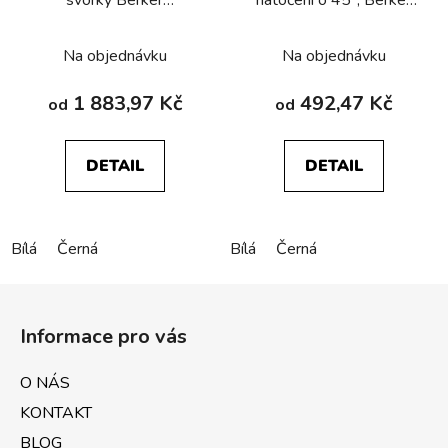
R.1/R.3/R.8
R.1/R.3/R.8
Na objednávku
Na objednávku
1 883,97 Kč
492,47 Kč
od
od
DETAIL
DETAIL
Bílá
Černá
Bílá
Černá
Z
á
Informace pro vás
p
a
O NÁS
t
KONTAKT
í
BLOG