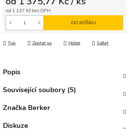
od
1 375,77 Kč
/ ks
od
1 137 Kč
bez DPH
Měrná cena:
DO KOŠÍKU
Tisk
Zeptat se
Hlídat
Sdílet
Popis
Související soubory (5)
Značka
Berker
Diskuze