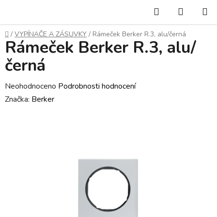
Přejít
Hledat
NÁKUP
na
KOŠÍK
obsah
Domů
/
VYPÍNAČE A ZÁSUVKY
/
Rámeček Berker R.3, alu/černá
Rámeček Berker R.3, alu/
černá
Průměrné
Neohodnoceno
Podrobnosti hodnocení
hodnocení
Značka:
Berker
produktu
je
0,0
z
5
hvězdiček.