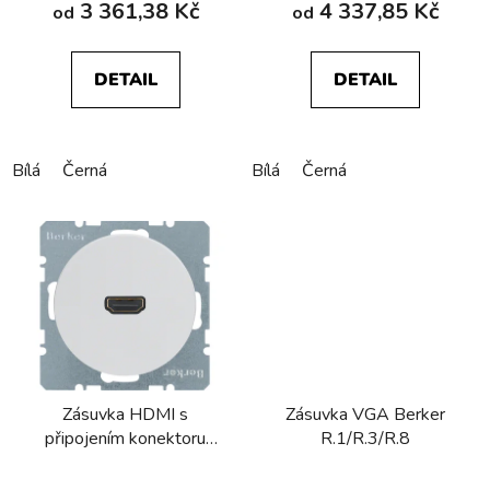
3 361,38 Kč
4 337,85 Kč
od
od
DETAIL
DETAIL
Bílá
Černá
Bílá
Černá
Zásuvka HDMI s
Zásuvka VGA Berker
připojením konektoru
R.1/R.3/R.8
90° Berker R.1/R.3/R.8