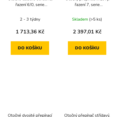
řazení 6/0, serie
řazení 7, serie
1930/glas/R.classic
1930/glas/R.classic
2 - 3 týdny
Skladem
(>5 ks)
1 713,36 Kč
2 397,01 Kč
DO KOŠÍKU
DO KOŠÍKU
Otočné dvojité přepínací
Otočný přepínač střídavý,