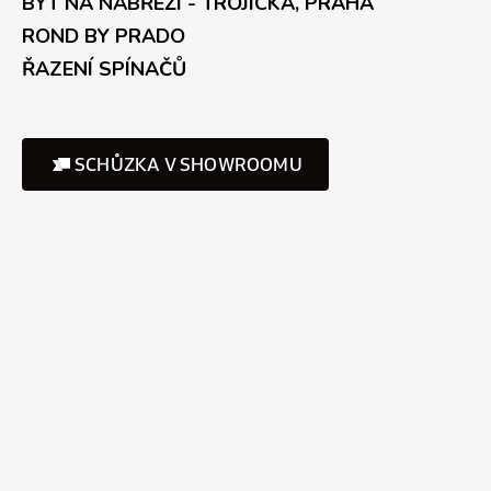
BYT NA NÁBŘEŽÍ - TROJICKÁ, PRAHA
ROND BY PRADO
ŘAZENÍ SPÍNAČŮ
SCHŮZKA V SHOWROOMU