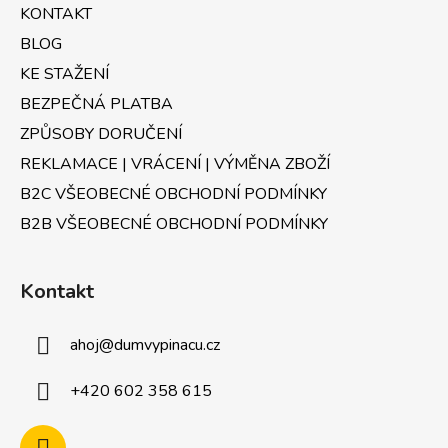
t
í
KONTAKT
p
í
r
BLOG
v
KE STAŽENÍ
k
BEZPEČNÁ PLATBA
y
v
ZPŮSOBY DORUČENÍ
ý
REKLAMACE | VRÁCENÍ | VÝMĚNA ZBOŽÍ
p
B2C VŠEOBECNÉ OBCHODNÍ PODMÍNKY
i
s
B2B VŠEOBECNÉ OBCHODNÍ PODMÍNKY
u
Kontakt
ahoj
@
dumvypinacu.cz
+420 602 358 615