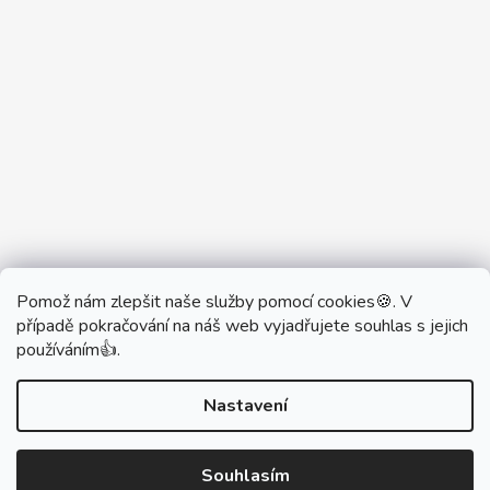
Pomož nám zlepšit naše služby pomocí cookies🍪. V
Partner Showroom MONOBRAND
případě pokračování na náš web vyjadřujete souhlas s jejich
Partner Eshop Monobrand.online
používáním👍.
Nastavení
Vytvořil Shoptet
Souhlasím
Copyright 2026
DŮM VYPÍNAČŮ
. Všechna práva