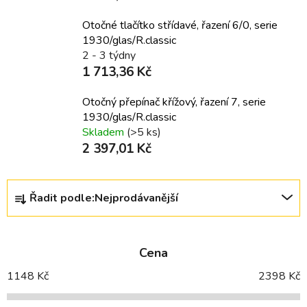
Otočné tlačítko střídavé, řazení 6/0, serie
1930/glas/R.classic
2 - 3 týdny
1 713,36 Kč
Otočný přepínač křížový, řazení 7, serie
1930/glas/R.classic
Skladem
(>5 ks)
2 397,01 Kč
Ř
Řadit podle:
Nejprodávanější
a
z
e
Cena
n
í
1148
Kč
2398
Kč
p