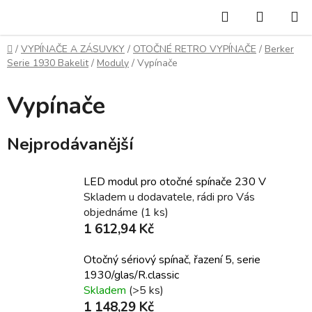
Přejít
Hledat
NÁKUP
na
KOŠÍK
obsah
Domů
/
VYPÍNAČE A ZÁSUVKY
/
OTOČNÉ RETRO VYPÍNAČE
/
Berker
Serie 1930 Bakelit
/
Moduly
/
Vypínače
Vypínače
Nejprodávanější
LED modul pro otočné spínače 230 V
Skladem u dodavatele, rádi pro Vás
objednáme
(1 ks)
1 612,94 Kč
Otočný sériový spínač, řazení 5, serie
1930/glas/R.classic
Skladem
(>5 ks)
1 148,29 Kč