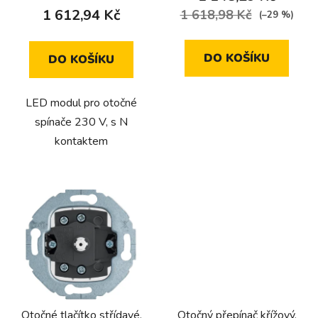
ů
1 612,94 Kč
1 618,98 Kč
(–29 %)
DO KOŠÍKU
DO KOŠÍKU
LED modul pro otočné
spínače 230 V, s N
kontaktem
Otočné tlačítko střídavé,
Otočný přepínač křížový,