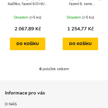
tlačítko, řazení 6/0+6/0,
řazení 6, serie
serie 1930/glas/R.classic
1930/glas/R.classic
Skladem
(>5 ks)
Skladem
(>5 ks)
2 067,89 Kč
1 254,77 Kč
DO KOŠÍKU
DO KOŠÍKU
6
položek celkem
O
v
l
Z
á
á
d
Informace pro vás
p
a
a
c
O NÁS