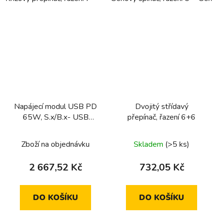
Napájecí modul USB PD
Dvojitý střídavý
65W, S.x/B.x- USB
přepínač, řazení 6+6
napájení
Zboží na objednávku
Skladem
(>5 ks)
2 667,52 Kč
732,05 Kč
DO KOŠÍKU
DO KOŠÍKU