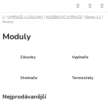
Přejít
Hledat
NÁKUP
na
KOŠÍK
obsah
Domů
/
VYPÍNAČE A ZÁSUVKY
/
KOLÉBKOVÉ VYPÍNAČE
/
Berker S.1
/
Moduly
Moduly
Zásuvky
Vypínače
Stmívače
Termostaty
Nejprodávanější