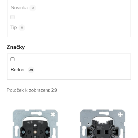
Novinka
0
Tip
0
Značky
Berker
29
Položek k zobrazení:
29
V
ý
p
i