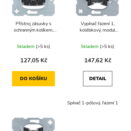
s
p
r
Přístroj zásuvky s
Vypínač řazení 1,
o
ochranným kolíkem,
kolébkový, modul
d
bezšroubové svorky
přístroje
u
Průměrné
Skladem
(>5 ks)
Skladem
(>5 ks)
k
hodnocení
t
produktu
127,05 Kč
147,62 Kč
ů
je
5,0
DO KOŠÍKU
DETAIL
z
5
hvězdiček.
Spínač 1-pólový, řazení 1