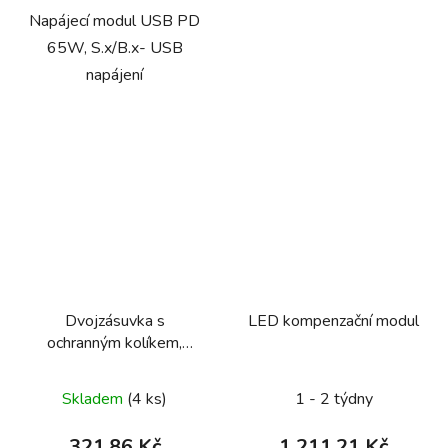
Napájecí modul USB PD
65W, S.x/B.x- USB
napájení
Dvojzásuvka s
LED kompenzační modul
ochranným kolíkem,
Berker S.1/B.3/B7
Skladem
(4 ks)
1 - 2 týdny
321,86 Kč
1 211,21 Kč