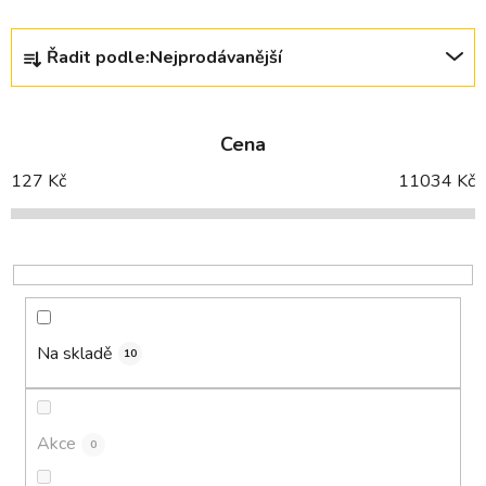
Ř
Řadit podle:
Nejprodávanější
a
z
e
Cena
n
í
127
Kč
11034
Kč
p
r
o
d
u
k
Na skladě
10
t
ů
Akce
0