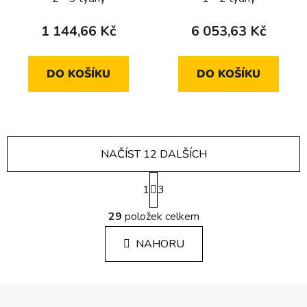
1 144,66 Kč
6 053,63 Kč
DO KOŠÍKU
DO KOŠÍKU
NAČÍST 12 DALŠÍCH
S
1
t
3
r
O
á
29
položek celkem
v
n
l
k
NAHORU
á
o
d
v
a
á
Z
c
n