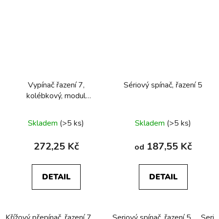
Vypínač řazení 7,
Sériový spínač, řazení 5
kolébkový, modul
přístroje
Skladem
(>5 ks)
Skladem
(>5 ks)
272,25 Kč
187,55 Kč
od
DETAIL
DETAIL
Křížový přepínač, řazení 7
Seriový spínač, řazení 5
Serio