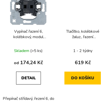
Vypínač řazení 6,
Tlačítko, kolébkové
kolébkový, modul
žaluz., řazení
přístroje
1/0+1/0+1/0+1/0, 10
A, 250 V~, 4x NO pro
Skladem
(>5 ks)
1 - 2 týdny
2x žaluzie,
174,24 Kč
619 Kč
od
DETAIL
DO KOŠÍKU
Přepínač střídavý, řezení 6, do dutých stěn
Přepínač střídavý,