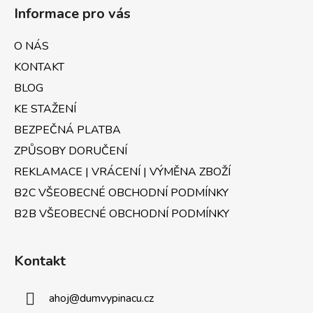
á
í
í
Informace pro vás
p
p
r
a
O NÁS
v
t
k
KONTAKT
í
y
BLOG
v
KE STAŽENÍ
ý
p
BEZPEČNÁ PLATBA
i
ZPŮSOBY DORUČENÍ
s
u
REKLAMACE | VRÁCENÍ | VÝMĚNA ZBOŽÍ
B2C VŠEOBECNÉ OBCHODNÍ PODMÍNKY
B2B VŠEOBECNÉ OBCHODNÍ PODMÍNKY
Kontakt
ahoj
@
dumvypinacu.cz