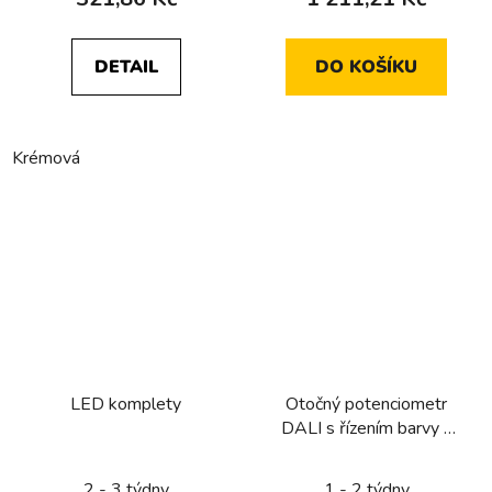
DETAIL
DO KOŠÍKU
Krémová
LED komplety
Otočný potenciometr
DALI s řízením barvy a
integrovaným síťovým
napájecím zdrojem
2 - 3 týdny
1 - 2 týdny