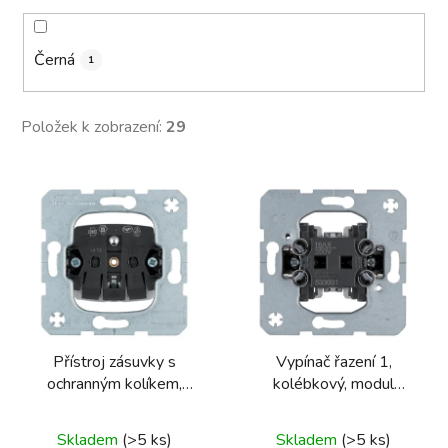
Černá
1
Položek k zobrazení:
29
V
ý
p
i
s
p
r
Přístroj zásuvky s
Vypínač řazení 1,
o
ochranným kolíkem,
kolébkový, modul
d
bezšroubové svorky
přístroje
u
Průměrné
Skladem
(>5 ks)
Skladem
(>5 ks)
k