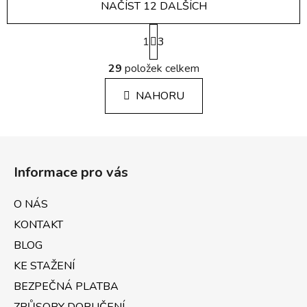
NAČÍST 12 DALŠÍCH
S
1
t
3
r
O
á
29
položek celkem
v
n
l
k
NAHORU
á
o
d
v
a
á
Z
c
n
á
í
í
Informace pro vás
p
p
r
a
O NÁS
v
t
k
KONTAKT
í
y
BLOG
v
KE STAŽENÍ
ý
p
BEZPEČNÁ PLATBA
i