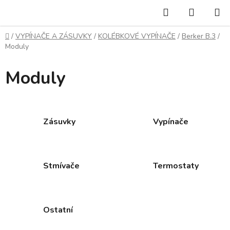
Přejít
Hledat
NÁKUP
na
KOŠÍK
obsah
Domů
/
VYPÍNAČE A ZÁSUVKY
/
KOLÉBKOVÉ VYPÍNAČE
/
Berker B.3
/
Moduly
Moduly
Zásuvky
Vypínače
Stmívače
Termostaty
Ostatní