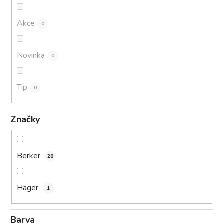
ů
Akce
0
Novinka
0
Tip
0
Značky
Berker
28
Hager
1
Barva