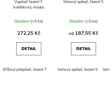
Vypínač řazení 7,
Sériový spínač, řazení 5
kolébkový, modul
přístroje
Skladem
(>5 ks)
Skladem
(>5 ks)
272,25 Kč
187,55 Kč
od
DETAIL
DETAIL
Křížový přepínač, řazení 7
Seriový spínač, řazení 5
Serio