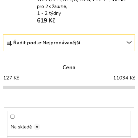
pro 2x žaluzie,
1 - 2 týdny
619 Kč
Ř
Řadit podle:
Nejprodávanější
a
z
e
Cena
n
í
127
Kč
11034
Kč
p
r
o
d
u
k
Na skladě
9
t