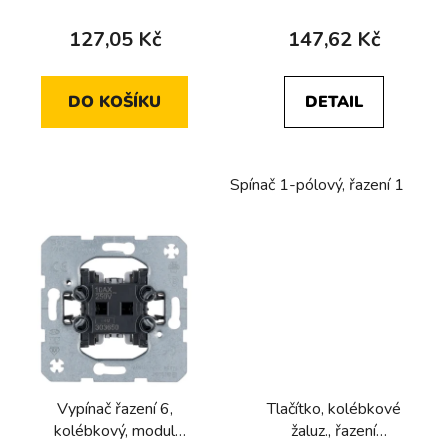
hodnocení
t
produktu
127,05 Kč
147,62 Kč
ů
je
5,0
DO KOŠÍKU
DETAIL
z
5
hvězdiček.
Spínač 1-pólový, řazení 1
Vypínač řazení 6,
Tlačítko, kolébkové
kolébkový, modul
žaluz., řazení