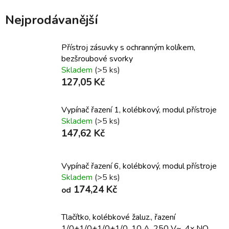
Nejprodávanější
Přístroj zásuvky s ochranným kolíkem,
bezšroubové svorky
Skladem
(>5 ks)
127,05 Kč
Vypínač řazení 1, kolébkový, modul přístroje
Skladem
(>5 ks)
147,62 Kč
Vypínač řazení 6, kolébkový, modul přístroje
Skladem
(>5 ks)
174,24 Kč
od
Tlačítko, kolébkové žaluz., řazení
1/0+1/0+1/0+1/0, 10 A, 250 V~, 4x NO