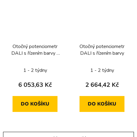
Otočný potenciometr
Otočný potenciometr
DALI s řízením barvy a
DALI s řízením barvy
integrovaným síťovým
napájecím zdrojem
1 - 2 týdny
1 - 2 týdny
6 053,63 Kč
2 664,42 Kč
DO KOŠÍKU
DO KOŠÍKU