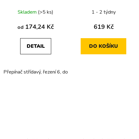
přístroje
1/0+1/0+1/0+1/0, 10
A, 250 V~, 4x NO pro
Skladem
(>5 ks)
1 - 2 týdny
2x žaluzie,
174,24 Kč
619 Kč
od
DETAIL
DO KOŠÍKU
Přepínač střídavý, řezení 6, do dutých stěn
Přepínač střídavý,