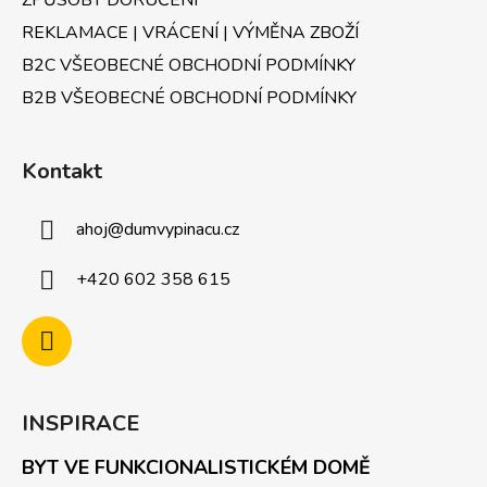
ZPŮSOBY DORUČENÍ
s
u
REKLAMACE | VRÁCENÍ | VÝMĚNA ZBOŽÍ
B2C VŠEOBECNÉ OBCHODNÍ PODMÍNKY
B2B VŠEOBECNÉ OBCHODNÍ PODMÍNKY
Kontakt
ahoj
@
dumvypinacu.cz
+420 602 358 615
INSPIRACE
BYT VE FUNKCIONALISTICKÉM DOMĚ