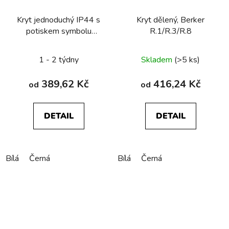
Kryt jednoduchý IP44 s
Kryt dělený, Berker
potiskem symbolu
R.1/R.3/R.8
světla, R.1/R.3/R.8
Průměrné
1 - 2 týdny
Skladem
(>5 ks)
hodnocení
produktu
389,62 Kč
416,24 Kč
od
od
je
4,0
DETAIL
DETAIL
z
5
hvězdiček.
Bílá
Černá
Bílá
Černá