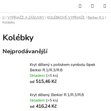
Přejít
Hledat
NÁKUP
na
KOŠÍK
obsah
Domů
/
VYPÍNAČE A ZÁSUVKY
/
KOLÉBKOVÉ VYPÍNAČE
/
Berker R.1
/
Kolébky
Kolébky
Nejprodávanější
Kryt dělený s potiskem symbolu šipek
Berker R.1/R.3/R.8
Skladem
(>5 ks)
515,46 Kč
od
Kryt dělený, Berker R.1/R.3/R.8
Skladem
(>5 ks)
416,24 Kč
od