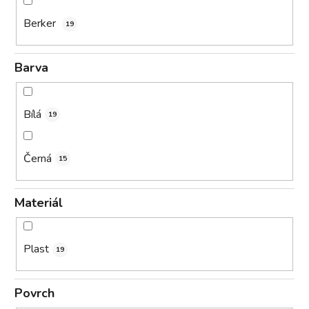
Berker
19
Barva
Bílá
19
Černá
15
Materiál
Plast
19
Povrch