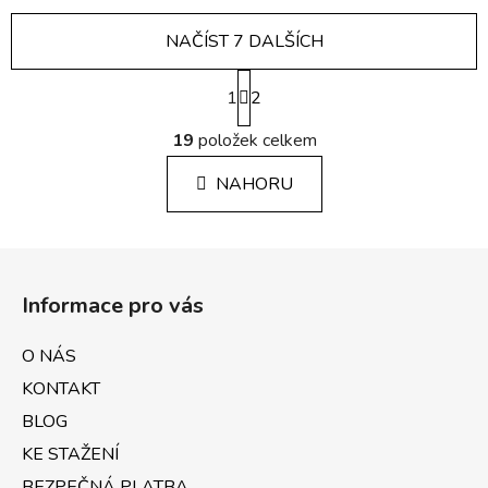
NAČÍST 7 DALŠÍCH
S
1
t
2
r
O
á
19
položek celkem
v
n
l
k
NAHORU
á
o
d
v
a
á
Z
c
n
á
í
í
Informace pro vás
p
p
r
a
O NÁS
v
t
k
KONTAKT
í
y
BLOG
v
KE STAŽENÍ
ý
p
BEZPEČNÁ PLATBA