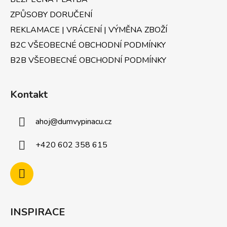
i
ZPŮSOBY DORUČENÍ
s
u
REKLAMACE | VRÁCENÍ | VÝMĚNA ZBOŽÍ
B2C VŠEOBECNÉ OBCHODNÍ PODMÍNKY
B2B VŠEOBECNÉ OBCHODNÍ PODMÍNKY
Kontakt
ahoj
@
dumvypinacu.cz
+420 602 358 615
INSPIRACE