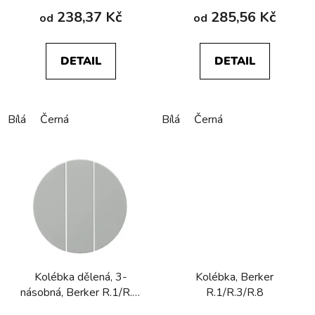
t
238,37 Kč
285,56 Kč
od
od
ů
DETAIL
DETAIL
Bílá
Černá
Bílá
Černá
Kolébka dělená, 3-
Kolébka, Berker
násobná, Berker R.1/R.3,
R.1/R.3/R.8
bílá, lesk