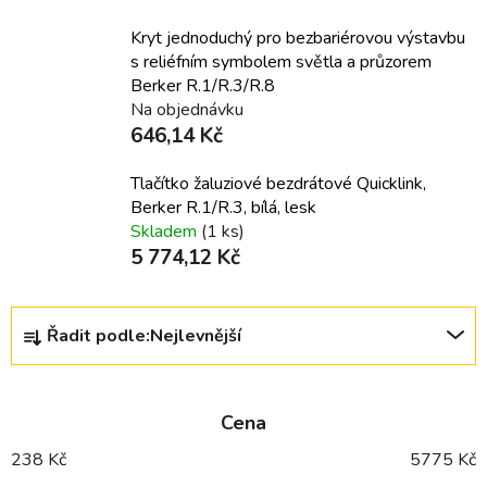
Kryt jednoduchý pro bezbariérovou výstavbu
s reliéfním symbolem světla a průzorem
Berker R.1/R.3/R.8
Na objednávku
646,14 Kč
Tlačítko žaluziové bezdrátové Quicklink,
Berker R.1/R.3, bílá, lesk
Skladem
(1 ks)
5 774,12 Kč
Ř
Řadit podle:
Nejlevnější
a
z
e
Cena
n
í
238
Kč
5775
Kč