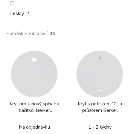
Lesklý
3
Položek k zobrazení:
19
V
ý
p
i
s
p
r
Kryt pro tahový spínač a
Kryt s potiskem "0" a
o
tlačítko, Berker
průzorem Berker
d
R.1/R.3/R.8
R.1/R.3/R.8
u
Na objednávku
1 - 2 týdny
k